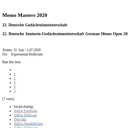
Memo Masters 2020
22. Deutsche Gedächtnismeisterschaft
22. Deutsche Junioren-Gedächtnismeisterschaft German Memo Open 20
Termin: 31. July / 1.07.2020
Ort: Experimenta Heilbronn
Rate this item
1
2
3
4
5
(7 votes)
Social sharing:
Add to Facebook
Add to Delicious
Digg this
Add to StumbleUpon
Add to Technorati