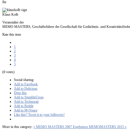
Ihr
Klaus Kolb
Veranstalter der
MEMO MASTERS, Geschäftsführer der Gesellschaft für Gedächtnis- und Kreativitätsförd
Rate this item
1
2
3
4
5
(0 votes)
Social sharing:
Add to Facebook
Add to Delicious
Digg this
Add to StumbleUpon
Add to Technorati
Add to Reddit
Add to MySpace
Like this? Tweet it to your followers!
More in this category:
« MEMO MASTERS 2007
Ergebnisse MEMOMASTERS 2015 »