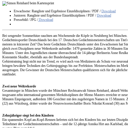
Erwachsene: Rangliste und Ergebnisse Einzeldisziplinen
/ PDF /
Download
Junioren: Rangliste und Ergebnisse Einzeldisziplinen
/ PDF /
Download
Pressebild / JPG /
Download
Bei sengender Sommerhitze rauchten am Wochenende die Köpfe in Neubiberg bei München. Zw
Gedächtnissportler Deutschlands bei den 17. Deutschen Gedächtnismeisterschaften um Titel
meisten in kürzester Zeit? Das beste Gedächtnis Deutschlands unter den Erwachsenen hat S
gleich zwei Disziplinen neue Weltrekorde aufstellte: 1479 gemerkte Zahlen in 30 Minuten E
Minuten. Unter den Jugendlichen räumte überraschend die 14-jährige Berlinerin Anne Reulke 
Konstantin Skudler, ebenfalls aus der Bundeshauptstadt.
Gehirntraining liegt nicht nur im Trend, es wird auch von Medizinern als Schutz vor neurona
bringen bewährte Techniken des Gehirnjoggings bis zur Perfektion. Meisterschaften im Mer
ausgetragen. Die Gewinner der Deutschen Meisterschaften qualifizieren sich für die jährlich
stattfindet.
Zwei neue Weltrekorde
Gesamtsieger in München wurde der Münchner Rechtsanwalt Simon Reinhard, aktuell Weltran
insgesamt zehn international genormten Merkdisziplinen der Memo Masters erreichte er neue
Minuten Einprägezeit, außerdem 186 Gesichter mit den zugehörigen Namen in 15 Minuten. ZI
(22) aus Würzburg, dritter wurde der Neurowissenschaftler Boris Nikolai Konrad (30) aus 
Zehnjähriger siegt bei den Kindern
Ein spannendes Kopf-an-Kopf-Rennen lieferten sich bei den Kindern bis zur letzten Diszipli
Teilnehmer der Gedächtnismeisterschaften – und die 12-jährige Annika Hirt aus Karlsbad, die e