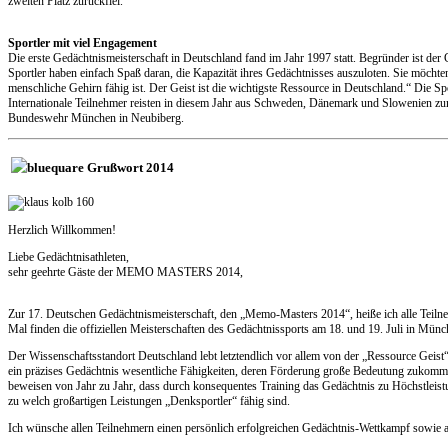
zweiten Platz zurückfiel.
Sportler mit viel Engagement
Die erste Gedächtnismeisterschaft in Deutschland fand im Jahr 1997 statt. Begründer ist der
Sportler haben einfach Spaß daran, die Kapazität ihres Gedächtnisses auszuloten. Sie möchte
menschliche Gehirn fähig ist. Der Geist ist die wichtigste Ressource in Deutschland.“ Die S
Internationale Teilnehmer reisten in diesem Jahr aus Schweden, Dänemark und Slowenien zu
Bundeswehr München in Neubiberg.
Grußwort 2014
Herzlich Willkommen!
Liebe Gedächtnisathleten,
sehr geehrte Gäste der MEMO MASTERS 2014,
Zur 17. Deutschen Gedächtnismeisterschaft, den „Memo-Masters 2014“, heiße ich alle Teiln
Mal finden die offiziellen Meisterschaften des Gedächtnissports am 18. und 19. Juli in Münch
Der Wissenschaftsstandort Deutschland lebt letztendlich vor allem von der „Ressource Geis
ein präzises Gedächtnis wesentliche Fähigkeiten, deren Förderung große Bedeutung zukommt
beweisen von Jahr zu Jahr, dass durch konsequentes Training das Gedächtnis zu Höchstleistu
zu welch großartigen Leistungen „Denksportler“ fähig sind.
Ich wünsche allen Teilnehmern einen persönlich erfolgreichen Gedächtnis-Wettkampf sowie a